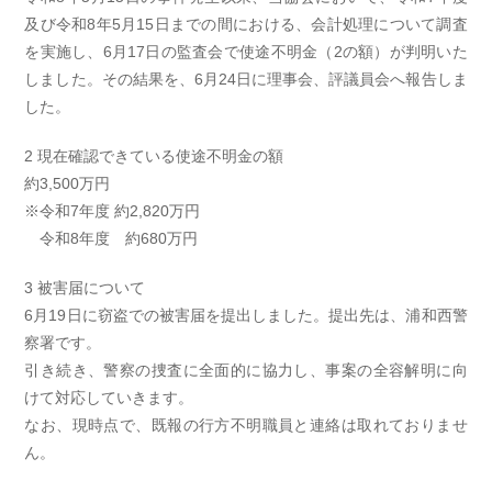
及び令和8年5月15日までの間における、会計処理について調査
を実施し、6月17日の監査会で使途不明金（2の額）が判明いた
しました。その結果を、6月24日に理事会、評議員会へ報告しま
した。
2 現在確認できている使途不明金の額
約3,500万円
※令和7年度 約2,820万円
※
令和8年度 約680万円
3 被害届について
6月19日に窃盗での被害届を提出しました。提出先は、浦和西警
察署です。
引き続き、警察の捜査に全面的に協力し、事案の全容解明に向
けて対応していきます。
なお、現時点で、既報の行方不明職員と連絡は取れておりませ
ん。