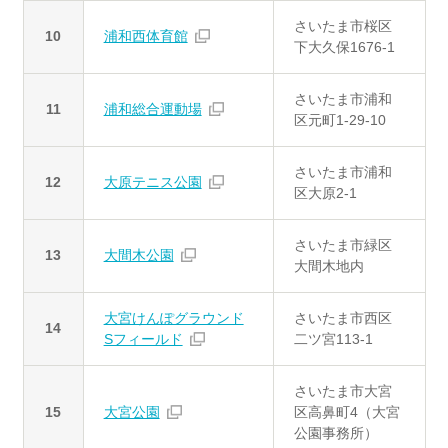
さいたま市桜区
10
浦和西体育館
下大久保1676-1
さいたま市浦和
11
浦和総合運動場
区元町1-29-10
さいたま市浦和
12
大原テニス公園
区大原2-1
さいたま市緑区
13
大間木公園
大間木地内
大宮けんぽグラウンド
さいたま市西区
14
Sフィールド
二ツ宮113-1
さいたま市大宮
15
大宮公園
区高鼻町4（大宮
公園事務所）