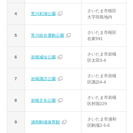
さいたま市桜区
4
荒川彩湖公園
大字田島地内
さいたま市桜区
5
荒川総合運動公園
在家591
さいたま市岩槻
6
岩槻城址公園
区太田3-4
さいたま市岩槻
7
岩槻諏訪公園
区諏訪4-4
さいたま市岩槻
8
岩槻文化公園
区村国229
さいたま市浦和
9
浦和駒場体育館
区駒場2-5-6