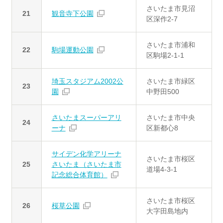
さいたま市見沼
21
観音寺下公園
区深作2-7
さいたま市浦和
22
駒場運動公園
区駒場2-1-1
埼玉スタジアム2002公
さいたま市緑区
23
園
中野田500
さいたまスーパーアリ
さいたま市中央
24
ーナ
区新都心8
サイデン化学アリーナ
さいたま市桜区
25
さいたま（さいたま市
道場4-3-1
記念総合体育館）
さいたま市桜区
26
桜草公園
大字田島地内