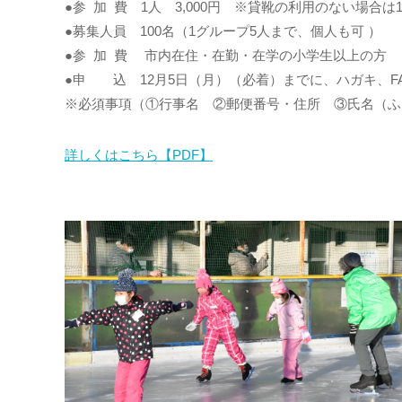
●参 加 費 1人 3,000円 ※貸靴の利用のない場合は1人
●募集人員 100名（1グループ5人まで、個人も可 ）
●参 加 費 市内在住・在勤・在学の小学生以上の方
●申 込 12月5日（月）（必着）までに、ハガキ、
※必須事項（①行事名 ②郵便番号・住所 ③氏名（ふ
詳しくはこちら【PDF】