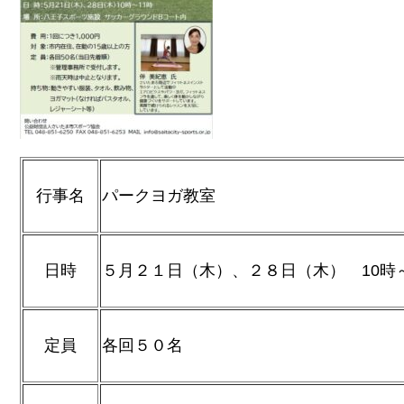
行事名
パークヨガ教室
日時
５月２１日（木）、２８日（木） 10時～
定員
各回５０名