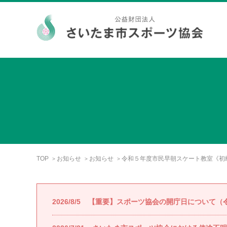
TOP
お知らせ
お知らせ
令和５年度市民早朝スケート教室《初
>
>
>
2026/8/5
【重要】スポーツ協会の開庁日について（令和