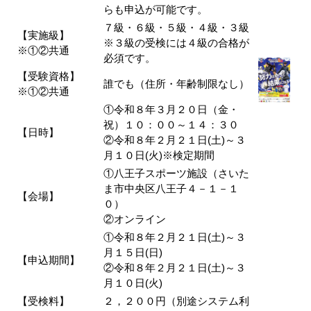
らも申込が可能です。
７級・６級・５級・４級・３級
【実施級】
※３級の受検には４級の合格が
※①②共通
必須です。
【受験資格】
誰でも（住所・年齢制限なし）
※①②共通
①令和８年３月２０日（金・
祝）１０：００～１４：３０
【日時】
②令和８年２月２１日(土)～３
月１０日(火)※検定期間
①八王子スポーツ施設（さいた
ま市中央区八王子４－１－１
【会場】
０）
②オンライン
①令和８年２月２１日(土)～３
月１５日(日)
【申込期間】
②令和８年２月２１日(土)～３
月１０日(火)
【受検料】
２，２００円（別途システム利