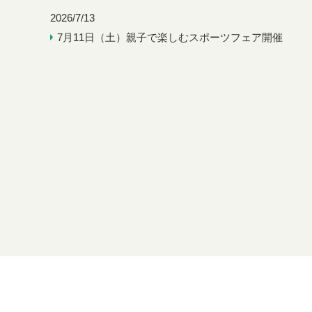
2026/5/12
【加盟団体】令和
加盟競技団体
2026/7/13
7月11日（土）親子で楽しむスポーツフェア開催
2026/5/11
JAPAN GAMES 
少年団
2026/5/1
令和8年度 さい
少年団
2026/5/1
【お知らせ】市報
加盟競技団体