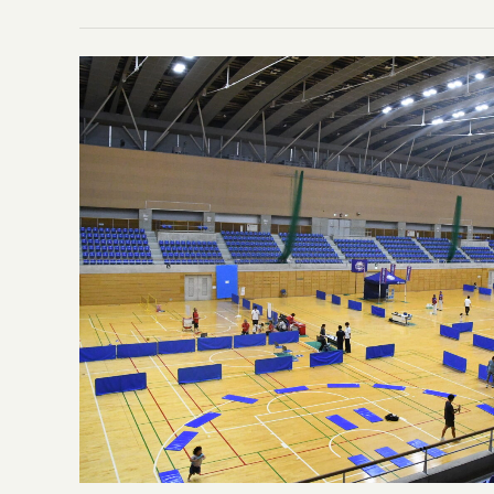
2026/6/11
令和９年度以降の
少年団
2026/6/10
令和８年度第49
少年団
2026/5/31
令和8年度日本ス
少年団
参加者の募集につ
2026/5/26
令和８年度アクテ
少年団
について
2026/5/26
令和８年度日本ス
少年団
2026/5/21
【中止】5/21 
お知らせ