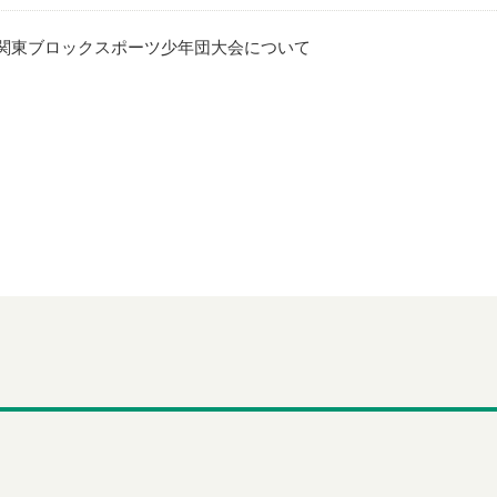
関東ブロックスポーツ少年団大会について
８年度 加盟団体活動助成金の交付申請について
王子スポーツ施設におけるパークヨガ教室の開催について
スポーツフェア開催（期日：7月11日（土））
ツ協会における使途不明金について（第２報）
ツ協会における使途不明金の発生について（第１報）