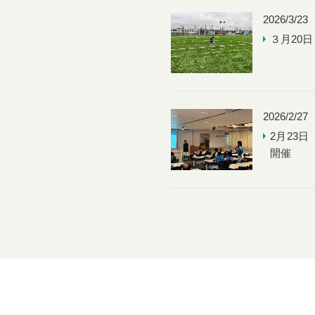
８年度 加盟団体書類の提出について
2026/3/23
３月20
JUNIOR & YOUTH 2026 ISHIKAWAの開催について
たま市スポーツ少年団母集団育成研修会の開催について
2026/2/27
2月23
さいたま掲載依頼原稿の提出期限変更について
開催