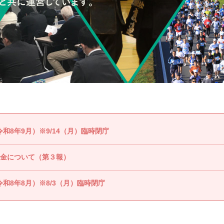
8年9月）※9/14（月）臨時閉庁
金について（第３報）
和8年8月）※8/3（月）臨時閉庁