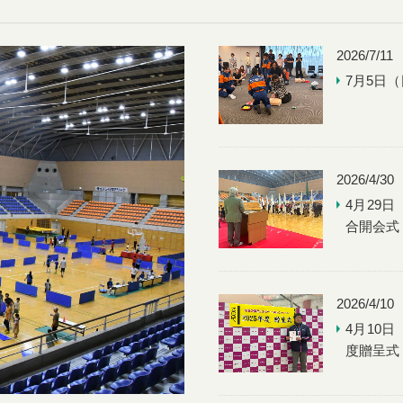
スポーツ少年団登録料改定について
2026/7/11
回埼玉県スポーツ少年団大会（野外活動）参加者募集について
7月5日
ポーツ少年団シニア・リーダースクール講師および運営リーダーの
いて
2026/4/30
4月29
ィブ・チャイルド・プログラム（JSPO-ACP）講師講習会の参加
合開会式
ポーツ少年団シニア・リーダースクール参加者推薦について
2026/4/10
4月10
パークヨガ教室の開催について
度贈呈式